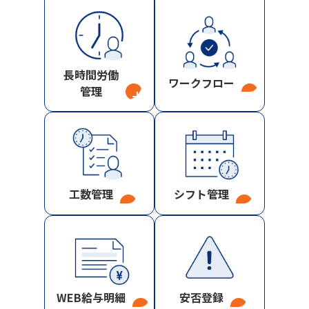
長時間労働
ワークフロー
管理
→
→
工数管理
シフト管理
→
→
WEB給与明細
安否登録
→
→